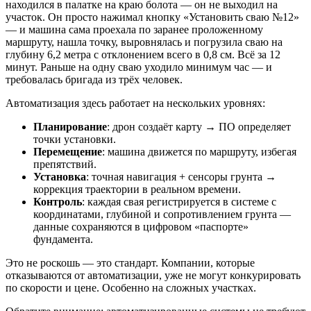
находился в палатке на краю болота — он не выходил на
участок. Он просто нажимал кнопку «Установить сваю №12»
— и машина сама проехала по заранее проложенному
маршруту, нашла точку, выровнялась и погрузила сваю на
глубину 6,2 метра с отклонением всего в 0,8 см. Всё за 12
минут. Раньше на одну сваю уходило минимум час — и
требовалась бригада из трёх человек.
Автоматизация здесь работает на нескольких уровнях:
Планирование
: дрон создаёт карту → ПО определяет
точки установки.
Перемещение
: машина движется по маршруту, избегая
препятствий.
Установка
: точная навигация + сенсоры грунта →
коррекция траектории в реальном времени.
Контроль
: каждая свая регистрируется в системе с
координатами, глубиной и сопротивлением грунта —
данные сохраняются в цифровом «паспорте»
фундамента.
Это не роскошь — это стандарт. Компании, которые
отказываются от автоматизации, уже не могут конкурировать
по скорости и цене. Особенно на сложных участках.