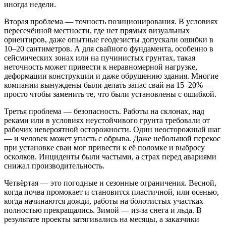
иногда недели.
Вторая проблема — точность позиционирования. В условиях
пересечённой местности, где нет прямых визуальных
ориентиров, даже опытные геодезисты допускали ошибки в
10–20 сантиметров. А для свайного фундамента, особенно в
сейсмических зонах или на пучинистых грунтах, такая
неточность может привести к неравномерной нагрузке,
деформации конструкции и даже обрушению здания. Многие
компании вынуждены были делать запас свай на 15–20% —
просто чтобы заменить те, что были установлены с ошибкой.
Третья проблема — безопасность. Работы на склонах, над
реками или в условиях неустойчивого грунта требовали от
рабочих невероятной осторожности. Один неосторожный шаг
— и человек может упасть с обрыва. Даже небольшой перекос
при установке сваи мог привести к её поломке и выбросу
осколков. Инциденты были частыми, а страх перед авариями
снижал производительность.
Четвёртая — это погодные и сезонные ограничения. Весной,
когда почва промокает и становится пластичной, или осенью,
когда начинаются дожди, работы на болотистых участках
полностью прекращались. Зимой — из-за снега и льда. В
результате проекты затягивались на месяцы, а заказчики