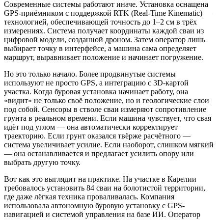
Современные системы работают иначе. Установка оснащена
GPS-приёмником с поддержкой RTK (Real-Time Kinematic) —
технологией, обеспечивающей точность до 1–2 см в трёх
измерениях. Система получает координаты каждой сваи из
цифровой модели, созданной дроном. Затем оператор лишь
выбирает точку в интерфейсе, а машина сама определяет
маршрут, выравнивает положение и начинает погружение.
Но это только начало. Более продвинутые системы
используют не просто GPS, а интеграцию с 3D-картой
участка. Когда буровая установка начинает работу, она
«видит» не только своё положение, но и геологические слои
под собой. Сенсоры в стволе сваи измеряют сопротивление
грунта в реальном времени. Если машина чувствует, что свая
идёт под углом — она автоматически корректирует
траекторию. Если грунт оказался твёрже расчётного —
система увеличивает усилие. Если наоборот, слишком мягкий
— она останавливается и предлагает усилить опору или
выбрать другую точку.
Вот как это выглядит на практике. На участке в Карелии
требовалось установить 84 сваи на болотистой территории,
где даже лёгкая техника проваливалась. Компания
использовала автономную буровую установку с GPS-
навигацией и системой управления на базе ИИ. Оператор