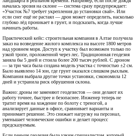
ландшафта в реальном времени. Например, если после дождя
началась эрозия на склоне — система сразу предупреждает:
«Участок №7 требует укрепления до установки свай». Или
если снег ещё не растаял — дрон может определить, насколько
глубоко лёд проникает в грунт, и подсказать, когда лучше
начинать работы.
Практический кейс: строительная компания в Алтае получила
заказ на возведение жилого комплекса на высоте 1800 метров
над уровнем моря. Доступ к участку был возможен только по
узкой тропе, проложенной через лес. Традиционная геодезия
заняла бы 5 дней и стоила более 200 тысяч рублей. С дроном
— за три часа была создана модель участка с точностью ±2 см.
Было выявлено 14 зон, где грунт оказался слишком рыхлым.
Компания выбрала другие точки установки, сэкономила 12
дней и устранила риск обрушения склона.
Важно: дроны не заменяют геодезистов — они делают их
работу точнее, быстрее и безопаснее. Инженер теперь не
тратит время на хождение по болоту с треногой, а
анализирует данные в офисе, сравнивает варианты и
принимает решение. Это снижает нагрузку на персонал,
уменьшает человеческие ошибки и делает процесс
предсказуемым.
Если раньше геодезия была узким специалистом, который