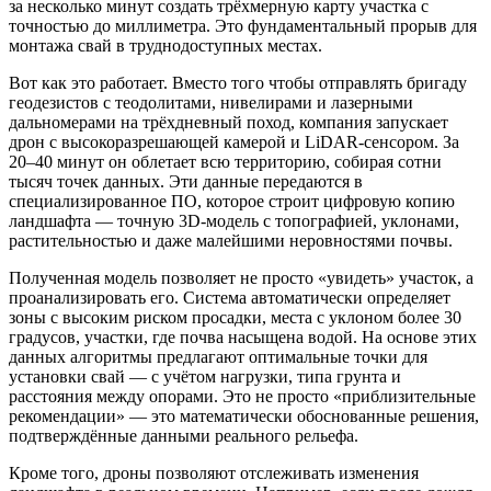
за несколько минут создать трёхмерную карту участка с
точностью до миллиметра. Это фундаментальный прорыв для
монтажа свай в труднодоступных местах.
Вот как это работает. Вместо того чтобы отправлять бригаду
геодезистов с теодолитами, нивелирами и лазерными
дальномерами на трёхдневный поход, компания запускает
дрон с высокоразрешающей камерой и LiDAR-сенсором. За
20–40 минут он облетает всю территорию, собирая сотни
тысяч точек данных. Эти данные передаются в
специализированное ПО, которое строит цифровую копию
ландшафта — точную 3D-модель с топографией, уклонами,
растительностью и даже малейшими неровностями почвы.
Полученная модель позволяет не просто «увидеть» участок, а
проанализировать его. Система автоматически определяет
зоны с высоким риском просадки, места с уклоном более 30
градусов, участки, где почва насыщена водой. На основе этих
данных алгоритмы предлагают оптимальные точки для
установки свай — с учётом нагрузки, типа грунта и
расстояния между опорами. Это не просто «приблизительные
рекомендации» — это математически обоснованные решения,
подтверждённые данными реального рельефа.
Кроме того, дроны позволяют отслеживать изменения