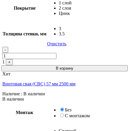
1 слой
Покрытие
2 слоя
Цинк
3
Толщина стенки, мм
3.5
Очистить
Quantity
-
1
+
В корзину
Хит
Винтовая свая (СВС) 57 мм 2500 мм
Наличие
: В наличии
В наличии
Без
Монтаж
С монтажом
Сварной