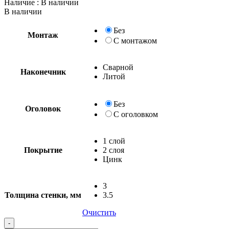
Наличие
: В наличии
В наличии
Без
Монтаж
С монтажом
Сварной
Наконечник
Литой
Без
Оголовок
С оголовком
1 слой
Покрытие
2 слоя
Цинк
3
Толщина стенки, мм
3.5
Очистить
Quantity
-