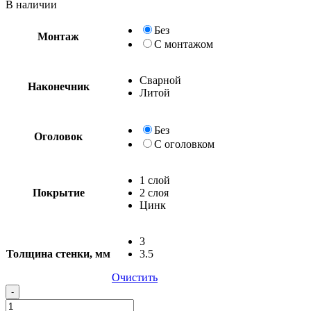
В наличии
Без
Монтаж
С монтажом
Сварной
Наконечник
Литой
Без
Оголовок
С оголовком
1 слой
Покрытие
2 слоя
Цинк
3
Толщина стенки, мм
3.5
Очистить
Quantity
-