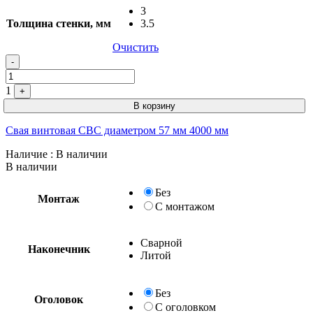
3
Толщина стенки, мм
3.5
Очистить
Quantity
-
1
+
В корзину
Свая винтовая СВС диаметром 57 мм 4000 мм
Наличие
: В наличии
В наличии
Без
Монтаж
С монтажом
Сварной
Наконечник
Литой
Без
Оголовок
С оголовком