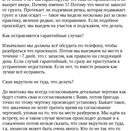
выпрет вверх. Почему именно 5? Потому что многое зависит
от грунта. Протекает ли подземная речка, которая подмывает
грунт и свая осядет — такое мы видели несколько раз за свою
практику, явление редкое, но поправимое. Если подобное
произойдет, мы выедем на участок и подскажем, что делать.
Как исправляются гарантийные случаи?
Изначально мы должны всё обсудить по телефону, чтобы
разобраться что произошло. Потом мы выезжаем на место в
течение ~7 дней, это с запасом, как правило на следующий
день. Если случай гарантийный, то сразу же приступаем к
устранению недостатков. Если нет, то вместе решаем как
лучше всё исправить.
Сваи вкрутили не туда, что делать?
До монтажа мы всегда согласовываем детальные чертежи как
будут стоять сваи и согласовываем с Вами, потом бригада
точно по этому чертежу производит установку. Бывает такое,
что заказчики не хотят тратить время на согласование
чертежей, уповая на то, что на месте разберемся. Мы идём на
встречу, но в таком случае монтаж происходит дольше и к
сожалению потом нельзя сказать, что сваи вкрутили не туда,
т.к. нюансов может быть очень много. Кто то не так что то