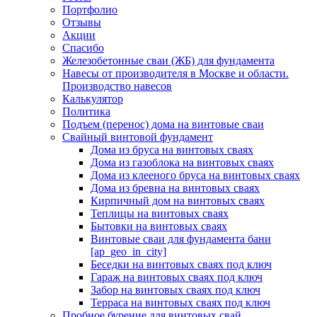
Портфолио
Отзывы
Акции
Спасибо
Железобетонные сваи (ЖБ) для фундамента
Навесы от производителя в Москве и области.
Производство навесов
Калькулятор
Политика
Подъем (перенос) дома на винтовые сваи
Свайный винтовой фундамент
Дома из бруса на винтовых сваях
Дома из газоблока на винтовых сваях
Дома из клееного бруса на винтовых сваях
Дома из бревна на винтовых сваях
Кирпичный дом на винтовых сваях
Теплицы на винтовых сваях
Бытовки на винтовых сваях
Винтовые сваи для фундамента бани
[ap_geo_in_city]
Беседки на винтовых сваях под ключ
Гараж на винтовых сваях под ключ
Забор на винтовых сваях под ключ
Терраса на винтовых сваях под ключ
Пробное бурение для винтовых свай