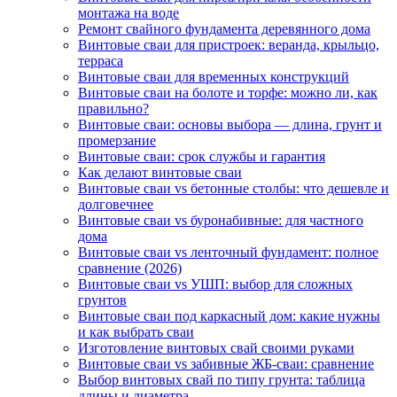
монтажа на воде
Ремонт свайного фундамента деревянного дома
Винтовые сваи для пристроек: веранда, крыльцо,
терраса
Винтовые сваи для временных конструкций
Винтовые сваи на болоте и торфе: можно ли, как
правильно?
Винтовые сваи: основы выбора — длина, грунт и
промерзание
Винтовые сваи: срок службы и гарантия
Как делают винтовые сваи
Винтовые сваи vs бетонные столбы: что дешевле и
долговечнее
Винтовые сваи vs буронабивные: для частного
дома
Винтовые сваи vs ленточный фундамент: полное
сравнение (2026)
Винтовые сваи vs УШП: выбор для сложных
грунтов
Винтовые сваи под каркасный дом: какие нужны
и как выбрать сваи
Изготовление винтовых свай своими руками
Винтовые сваи vs забивные ЖБ-сваи: сравнение
Выбор винтовых свай по типу грунта: таблица
длины и диаметра