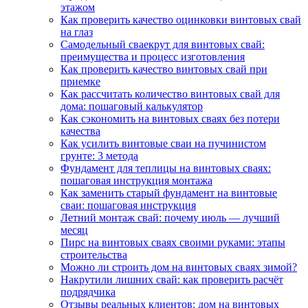
этажом
Как проверить качество оцинковки винтовых свай
на глаз
Самодельный сваекрут для винтовых свай:
преимущества и процесс изготовления
Как проверить качество винтовых свай при
приемке
Как рассчитать количество винтовых свай для
дома: пошаговый калькулятор
Как сэкономить на винтовых сваях без потери
качества
Как усилить винтовые сваи на пучинистом
грунте: 3 метода
Фундамент для теплицы на винтовых сваях:
пошаговая инструкция монтажа
Как заменить старый фундамент на винтовые
сваи: пошаговая инструкция
Летний монтаж свай: почему июль — лучший
месяц
Пирс на винтовых сваях своими руками: этапы
строительства
Можно ли строить дом на винтовых сваях зимой?
Накрутили лишних свай: как проверить расчёт
подрядчика
Отзывы реальных клиентов: дом на винтовых