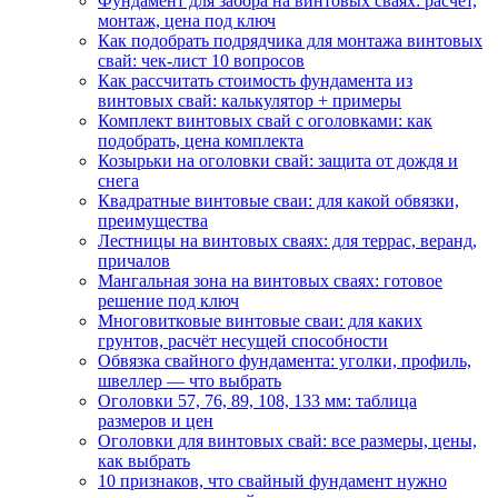
Фундамент для забора на винтовых сваях: расчёт,
монтаж, цена под ключ
Как подобрать подрядчика для монтажа винтовых
свай: чек-лист 10 вопросов
Как рассчитать стоимость фундамента из
винтовых свай: калькулятор + примеры
Комплект винтовых свай с оголовками: как
подобрать, цена комплекта
Козырьки на оголовки свай: защита от дождя и
снега
Квадратные винтовые сваи: для какой обвязки,
преимущества
Лестницы на винтовых сваях: для террас, веранд,
причалов
Мангальная зона на винтовых сваях: готовое
решение под ключ
Многовитковые винтовые сваи: для каких
грунтов, расчёт несущей способности
Обвязка свайного фундамента: уголки, профиль,
швеллер — что выбрать
Оголовки 57, 76, 89, 108, 133 мм: таблица
размеров и цен
Оголовки для винтовых свай: все размеры, цены,
как выбрать
10 признаков, что свайный фундамент нужно