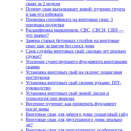
сваях за 2 недели
Почему сваи выталкивает зимой: пучение грунта
и как его избежать
Проверка сертификата на винтовые сваи: 3
признака подделки
Расшифровка маркировок: СВС, СВСН, СВП —
что значит?
Замена старых бетонных столбов на винтовые
сваи: шаг за шагом без сноса дома
Срок службы винтовых свай: сколько лет реально
служат?
Усиление существующего фундамента винтовыми
сваями
Установка винтовых свай на склоне: пошаговая
инструкция
Установка винтовых свай своими руками: DIY-
руководство
Установка винтовых свай зимой: риски и
технология при морозах
Весеннее пучение: как проверить фундамент
после зимы
Винтовые сваи для дачного дома: пошаговый гайд
Винтовые сваи для двухэтажного дома: реально
ли?
Винтовые сваи для пирса/причала: особенности