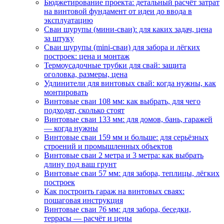
Бюджетирование проекта: детальный расчёт затрат
на винтовой фундамент от идеи до ввода в
эксплуатацию
Сваи шурупы (мини-сваи): для каких задач, цена
за штуку
Сваи шурупы (mini-сваи) для забора и лёгких
построек: цена и монтаж
Термоусадочные трубки для свай: защита
оголовка, размеры, цена
Удлинители для винтовых свай: когда нужны, как
монтировать
Винтовые сваи 108 мм: как выбрать, для чего
подходят, сколько стоят
Винтовые сваи 133 мм: для домов, бань, гаражей
— когда нужны
Винтовые сваи 159 мм и больше: для серьёзных
строений и промышленных объектов
Винтовые сваи 2 метра и 3 метра: как выбрать
длину под ваш грунт
Винтовые сваи 57 мм: для забора, теплицы, лёгких
построек
Как построить гараж на винтовых сваях:
пошаговая инструкция
Винтовые сваи 76 мм: для забора, беседки,
террасы — расчёт и цены