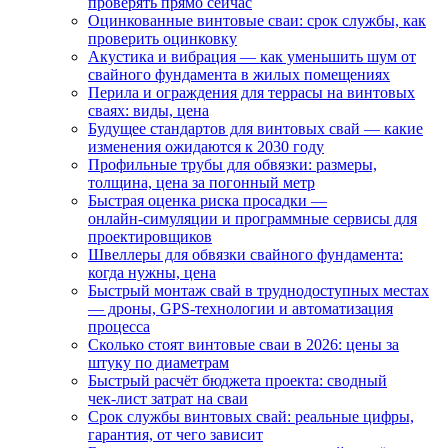
проверять прямо сейчас
Оцинкованные винтовые сваи: срок службы, как
проверить оцинковку
Акустика и вибрация — как уменьшить шум от
свайного фундамента в жилых помещениях
Перила и ограждения для террасы на винтовых
сваях: виды, цена
Будущее стандартов для винтовых свай — какие
изменения ожидаются к 2030 году
Профильные трубы для обвязки: размеры,
толщина, цена за погонный метр
Быстрая оценка риска просадки —
онлайн‑симуляции и программные сервисы для
проектировщиков
Швеллеры для обвязки свайного фундамента:
когда нужны, цена
Быстрый монтаж свай в труднодоступных местах
— дроны, GPS‑технологии и автоматизация
процесса
Сколько стоят винтовые сваи в 2026: цены за
штуку по диаметрам
Быстрый расчёт бюджета проекта: сводный
чек‑лист затрат на сваи
Срок службы винтовых свай: реальные цифры,
гарантия, от чего зависит