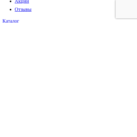
Акции
Отзывы
Каталог
Каталог
Винтовые сваи 57мм
Винтовые сваи 76мм
Винтовые сваи 89мм
Винтовые сваи 108мм
Винтовые сваи 133мм
Винтовые сваи 159мм
Винтовые сваи 219мм
Винтовые сваи 325мм
Услуги
Услуги
Пробное бурение
Установка винтовых свай
Винтовые сваи для бани