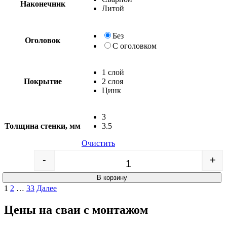
Наконечник
Литой
Без
Оголовок
С оголовком
1 слой
Покрытие
2 слоя
Цинк
3
Толщина стенки, мм
3.5
Очистить
-
+
Quantity
В корзину
Пагинация
1
2
…
33
Далее
записей
Цены на сваи с монтажом