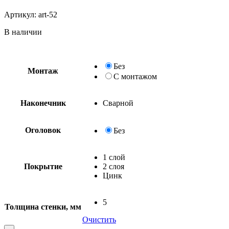
Артикул:
art-52
В наличии
Без
Монтаж
С монтажом
Наконечник
Сварной
Оголовок
Без
1 слой
Покрытие
2 слоя
Цинк
5
Толщина стенки, мм
Очистить
Quantity