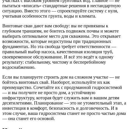
участках с высоким уровнем грунтовых вод. Главное — не
пытаться «вписать» стандартные решения в нестандартную
ситуацию. Вместо этого — спроектируйте систему с нуля,
учитывая особенности грунта, воды и климата.
Винтовые сваи дают вам свободу: вы не привязаны к
глубоким траншеям, не боитесь подвижек почвы и можете
выбирать оптимальное место для скважины. Это открывает
возможности, которые недоступны при традиционных
фундаментах. Но эта свобода требует ответственности —
правильный выбор насоса, качественная изоляция труб,
своевременное обслуживание. И всё это ведёт к одному
результату: стабильному, чистому и бесперебойному
водоснабжению.
Если вы планируете строить дом на сложном участке — не
бойтесь винтовых свай. Наоборот, используйте их как
преимущество. Сочетайте их с продуманной гидросистемой
— и вы получите не просто дом, а устойчивую
инфраструктуру, которая будет служить вам и вашим детям
десятилетиями. Планирование — это не утомительный этап, а
инвестиция в комфорт, безопасность и долговечность. И в
этом случае, ваша гидросистема станет не просто частью дома
— она станет его основой.