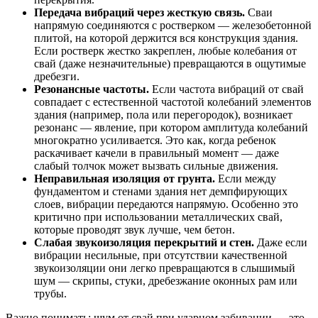
Передача вибраций через жесткую связь.
Сваи
напрямую соединяются с ростверком — железобетонной
плитой, на которой держится вся конструкция здания.
Если ростверк жестко закреплен, любые колебания от
свай (даже незначительные) превращаются в ощутимые
дребезги.
Резонансные частоты.
Если частота вибраций от свай
совпадает с естественной частотой колебаний элементов
здания (например, пола или перегородок), возникает
резонанс — явление, при котором амплитуда колебаний
многократно усиливается. Это как, когда ребенок
раскачивает качели в правильный момент — даже
слабый толчок может вызвать сильные движения.
Неправильная изоляция от грунта.
Если между
фундаментом и стенами здания нет демпфирующих
слоев, вибрации передаются напрямую. Особенно это
критично при использовании металлических свай,
которые проводят звук лучше, чем бетон.
Слабая звукоизоляция перекрытий и стен.
Даже если
вибрации несильные, при отсутствии качественной
звукоизоляции они легко превращаются в слышимый
шум — скрипы, стуки, дребезжание оконных рам или
трубы.
Важно понимать: шум от свай при ударном забивании — это