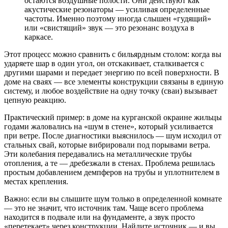
остаются воздушные полости. Они действуют как
акустические резонаторы — усиливая определенные
частоты. Именно поэтому иногда слышен «гудящий»
или «свистящий» звук — это резонанс воздуха в
каркасе.
Этот процесс можно сравнить с бильярдным столом: когда вы
ударяете шар в один угол, он отскакивает, сталкивается с
другими шарами и передает энергию по всей поверхности. В
доме на сваях — все элементы конструкции связаны в единую
систему, и любое воздействие на одну точку (сваи) вызывает
цепную реакцию.
Практический пример: в доме на курганской окраине жильцы
годами жаловались на «шум в стене», который усиливается
при ветре. После диагностики выяснилось — шум исходил от
стальных свай, которые вибрировали под порывами ветра.
Эти колебания передавались на металлические трубы
отопления, а те — дребезжали в стенах. Проблема решилась
простым добавлением демпферов на трубы и уплотнителем в
местах крепления.
Важно: если вы слышите шум только в определенной комнате
— это не значит, что источник там. Чаще всего проблема
находится в подвале или на фундаменте, а звук просто
«перетекает» через конструкции. Найдите источник — и вы