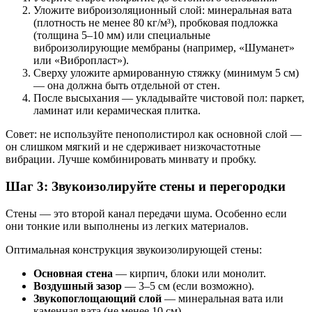
Уложите виброизоляционный слой: минеральная вата
(плотность не менее 80 кг/м³), пробковая подложка
(толщина 5–10 мм) или специальные
виброизолирующие мембраны (например, «Шуманет»
или «Вибропласт»).
Сверху уложите армированную стяжку (минимум 5 см)
— она должна быть отдельной от стен.
После высыхания — укладывайте чистовой пол: паркет,
ламинат или керамическая плитка.
Совет: не используйте пенополистирол как основной слой —
он слишком мягкий и не сдерживает низкочастотные
вибрации. Лучше комбинировать минвату и пробку.
Шаг 3: Звукоизолируйте стены и перегородки
Стены — это второй канал передачи шума. Особенно если
они тонкие или выполнены из легких материалов.
Оптимальная конструкция звукоизолирующей стены:
Основная стена
— кирпич, блоки или монолит.
Воздушный зазор
— 3–5 см (если возможно).
Звукопоглощающий слой
— минеральная вата или
каменная вата (не менее 10 см).