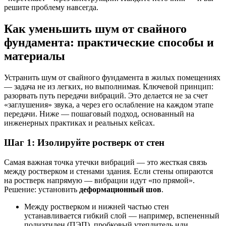
решите проблему навсегда.
Как уменьшить шум от свайного
фундамента: практические способы и
материалы
Устранить шум от свайного фундамента в жилых помещениях
— задача не из легких, но выполнимая. Ключевой принцип:
разорвать путь передачи вибраций. Это делается не за счет
«заглушения» звука, а через его ослабление на каждом этапе
передачи. Ниже — пошаговый подход, основанный на
инженерных практиках и реальных кейсах.
Шаг 1: Изолируйте ростверк от стен
Самая важная точка утечки вибраций — это жесткая связь
между ростверком и стенами здания. Если стены опираются
на ростверк напрямую — вибрации идут «по прямой».
Решение: установить
деформационный шов
.
Между ростверком и нижней частью стен
устанавливается гибкий слой — например, вспененный
полиэтилен (ПЭП), пробковый утеплитель или