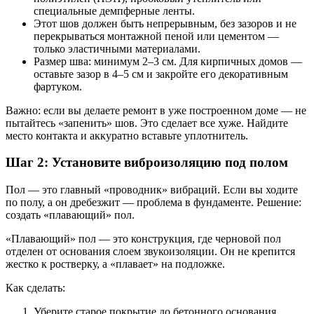
специальные демпферные ленты.
Этот шов должен быть непрерывным, без зазоров и не
перекрываться монтажной пеной или цементом —
только эластичными материалами.
Размер шва: минимум 2–3 см. Для кирпичных домов —
оставьте зазор в 4–5 см и закройте его декоративным
фартуком.
Важно: если вы делаете ремонт в уже построенном доме — не
пытайтесь «запенить» шов. Это сделает все хуже. Найдите
место контакта и аккуратно вставьте уплотнитель.
Шаг 2: Установите виброизоляцию под полом
Пол — это главный «проводник» вибраций. Если вы ходите
по полу, а он дребезжит — проблема в фундаменте. Решение:
создать «плавающий» пол.
«Плавающий» пол — это конструкция, где черновой пол
отделен от основания слоем звукоизоляции. Он не крепится
жестко к ростверку, а «плавает» на подложке.
Как сделать:
Уберите старое покрытие до бетонного основания.