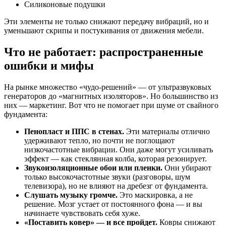
Силиконовые подушки
Эти элементы не только снижают передачу вибраций, но и
уменьшают скрипы и постукивания от движения мебели.
Что не работает: распространенные
ошибки и мифы
На рынке множество «чудо-решений» — от ультразвуковых
генераторов до «магнитных изоляторов». Но большинство из
них — маркетинг. Вот что не помогает при шуме от свайного
фундамента:
Пенопласт и ППС в стенах.
Эти материалы отлично
удерживают тепло, но почти не поглощают
низкочастотные вибрации. Они даже могут усиливать
эффект — как стеклянная колба, которая резонирует.
Звукоизоляционные обои или пленки.
Они убирают
только высокочастотные звуки (разговоры, шум
телевизора), но не влияют на дребезг от фундамента.
Слушать музыку громче.
Это маскировка, а не
решение. Мозг устает от постоянного фона — и вы
начинаете чувствовать себя хуже.
«Поставить ковер» — и все пройдет.
Ковры снижают