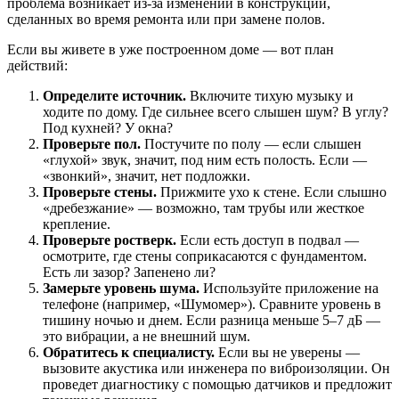
проблема возникает из-за изменений в конструкции,
сделанных во время ремонта или при замене полов.
Если вы живете в уже построенном доме — вот план
действий:
Определите источник.
Включите тихую музыку и
ходите по дому. Где сильнее всего слышен шум? В углу?
Под кухней? У окна?
Проверьте пол.
Постучите по полу — если слышен
«глухой» звук, значит, под ним есть полость. Если —
«звонкий», значит, нет подложки.
Проверьте стены.
Прижмите ухо к стене. Если слышно
«дребезжание» — возможно, там трубы или жесткое
крепление.
Проверьте ростверк.
Если есть доступ в подвал —
осмотрите, где стены соприкасаются с фундаментом.
Есть ли зазор? Запенено ли?
Замерьте уровень шума.
Используйте приложение на
телефоне (например, «Шумомер»). Сравните уровень в
тишину ночью и днем. Если разница меньше 5–7 дБ —
это вибрации, а не внешний шум.
Обратитесь к специалисту.
Если вы не уверены —
вызовите акустика или инженера по виброизоляции. Он
проведет диагностику с помощью датчиков и предложит