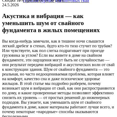
Скидка 10% при заказе от 30 свай!
Пробное бурение для винтовых свай
24.5.2026
Акустика и вибрация — как
уменьшить шум от свайного
фундамента в жилых помещениях
Вы когда-нибудь замечали, как в тишине ночи слышится
легкий дребезг в стенах, будто кто-то тихо стучит по трубам?
Или чувствуете, как пол слегка подрагивает при проезде
грузовика за углом? Если вы живете в доме на свайном
фундаменте, эти ощущения могут быть не случайностью —
они результат передачи вибраций и акустических волн от свай
к конструкции здания. Шум от свайного фундамента — это
реальная, но часто недооцениваемая проблема, которая влияет
на комфорт, качество сна и даже психическое здоровье
жильцов. В этой статье мы подробно разберем, почему
возникает шум и вибрации от свай, как они распространяются
по дому, и какие проверенные методы позволяют эффективно
снизить их уровень — от простых решений до инженерных
подходов. Вы узнаете, как уменьшить шум от свайного
фундамента в доме, какие материалы работают лучше всего, и
почему некоторые «народные» способы оказываются
бесполезными.