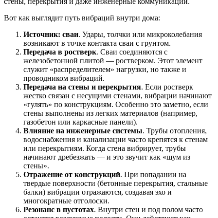
стены, перекрытия и даже инженерные коммуникации.
Вот как выглядит путь вибраций внутри дома:
Источник: сваи
. Удары, толчки или микроколебания
возникают в точке контакта сваи с грунтом.
Передача в ростверк
. Сваи соединяются с
железобетонной плитой — ростверком. Этот элемент
служит «распределителем» нагрузки, но также и
проводником вибраций.
Передача на стены и перекрытия
. Если ростверк
жестко связан с несущими стенами, вибрации начинают
«гулять» по конструкциям. Особенно это заметно, если
стены выполнены из легких материалов (например,
газобетон или каркасные панели).
Влияние на инженерные системы
. Трубы отопления,
водоснабжения и канализации часто крепятся к стенам
или перекрытиям. Когда стена вибрирует, трубы
начинают дребезжать — и это звучит как «шум из
стены».
Отражение от конструкций
. При попадании на
твердые поверхности (бетонные перекрытия, стальные
балки) вибрации отражаются, создавая эхо и
многократные отголоски.
Резонанс в пустотах
. Внутри стен и под полом часто