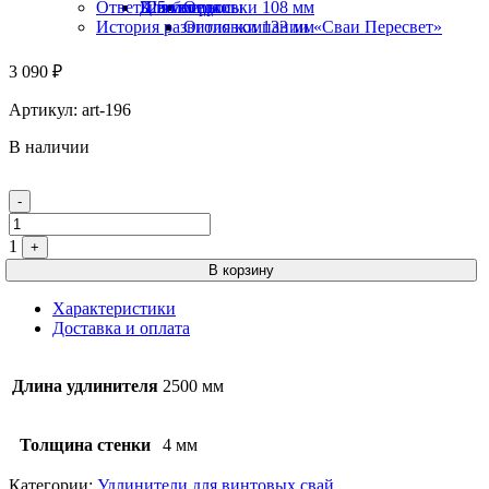
Ответы на вопросы
325 мм
Швеллеры
Для беседки
Оголовки 108 мм
История развития компании «Сваи Пересвет»
Оголовки 133 мм
3 090
₽
Артикул:
art-196
В наличии
Quantity
-
1
+
В корзину
Характеристики
Доставка и оплата
Длина удлинителя
2500 мм
Толщина стенки
4 мм
Категории:
Удлинители для винтовых свай