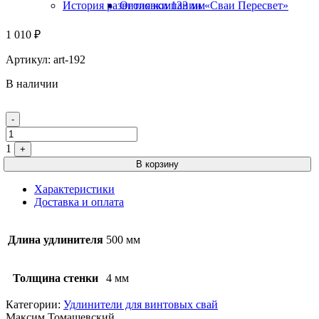
История развития компании «Сваи Пересвет»
Оголовки 133 мм
1 010
₽
Артикул:
art-192
В наличии
Quantity
-
1
+
В корзину
Характеристики
Доставка и оплата
Длина удлинителя
500 мм
Толщина стенки
4 мм
Категории:
Удлинители для винтовых свай
Максим Томашевский