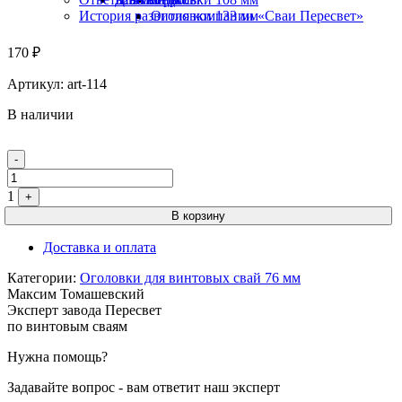
История развития компании «Сваи Пересвет»
Оголовки 133 мм
170
₽
Артикул:
art-114
В наличии
Quantity
-
1
+
В корзину
Доставка и оплата
Категории:
Оголовки для винтовых свай 76 мм
Максим Томашевский
Эксперт завода Пересвет
по винтовым сваям
Нужна помощь?
Задавайте вопрос - вам ответит наш эксперт