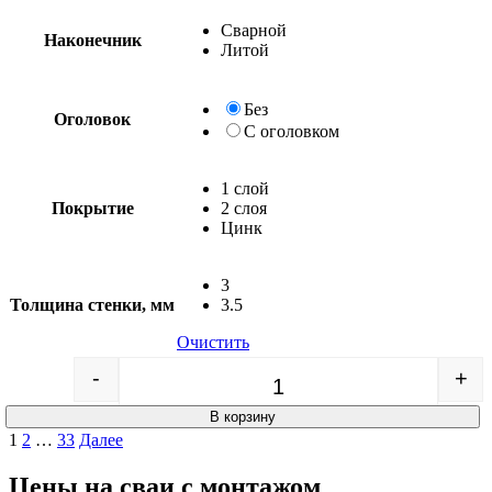
Сварной
Наконечник
Литой
Без
Оголовок
С оголовком
1 слой
Покрытие
2 слоя
Цинк
3
Толщина стенки, мм
3.5
Очистить
-
+
Quantity
В корзину
Пагинация
1
2
…
33
Далее
записей
Цены на сваи с монтажом