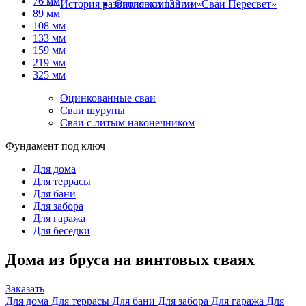
76 мм
История развития компании «Сваи Пересвет»
Оголовки 133 мм
89 мм
108 мм
133 мм
159 мм
219 мм
325 мм
Оцинкованные сваи
Сваи шурупы
Сваи с литым наконечником
Фундамент под ключ
Для дома
Для террасы
Для бани
Для забора
Для гаража
Для беседки
Дома из бруса на винтовых сваях
Заказать
Для дома
Для террасы
Для бани
Для забора
Для гаража
Для