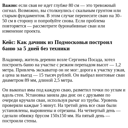
Важно:
если свая не идет глубже 80 см — это тревожный
сигнал. Возможно, вы столкнулись с скальным грунтом или
старым фундаментом. В этом случае перенесите сваю на 30–
50 см в сторону и попробуйте снова. Если проблема
повторяется — рассмотрите буронабивные сваи или
изменение проекта.
Кейс: Как дачник из Подмосковья построил
баню за 5 дней без техники
Владимир, житель деревни возле Сергиева Посада, хотел
построить баню на участке с резким перепадом высот — 1,2
метра. Привлечь экскаватор он не мог: дорога к участку узкая,
а цена за выезд — 15 тысяч рублей. Он выбрал винтовые сваи
диаметром 89 мм, длиной 2,5 метра.
Он выкопал ямы под каждую сваю, разметил точки по углам и
вдоль стен. Установка заняла два дня: он с друзьями по
очереди кручали сваи, используя рычаг из трубы. Уровень
проверяли каждые 5 минут. На третий день все сваи были
установлены, выровнены и отрезаны. На четвертый день —
сделали обвязку брусом 150х150 мм. На пятый день —
построили стены.