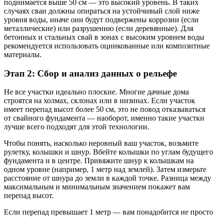
поднимается выше 50 см — это высокий уровень. В таких
случаях сваи должны опираться на устойчивый слой ниже
уровня воды, иначе они будут подвержены коррозии (если
металлические) или разрушению (если деревянные). Для
бетонных и стальных свай в зонах с высоким уровнем воды
рекомендуется использовать оцинкованные или композитные
материалы.
Этап 2: Сбор и анализ данных о рельефе
Не все участки идеально плоские. Многие дачные дома
строятся на холмах, склонах или в низинах. Если участок
имеет перепад высот более 50 см, это не повод отказываться
от свайного фундамента — наоборот, именно такие участки
лучше всего подходят для этой технологии.
Чтобы понять, насколько неровный ваш участок, возьмите
рулетку, колышки и шнур. Вбейте колышки по углам будущего
фундамента и в центре. Привяжите шнур к колышкам на
одном уровне (например, 1 метр над землей). Затем измерьте
расстояние от шнура до земли в каждой точке. Разница между
максимальным и минимальным значением покажет вам
перепад высот.
Если перепад превышает 1 метр — вам понадобится не просто