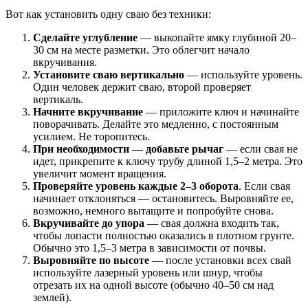
Вот как установить одну сваю без техники:
Сделайте углубление
— выкопайте ямку глубиной 20–
30 см на месте разметки. Это облегчит начало
вкручивания.
Установите сваю вертикально
— используйте уровень.
Один человек держит сваю, второй проверяет
вертикаль.
Начните вкручивание
— приложите ключ и начинайте
поворачивать. Делайте это медленно, с постоянным
усилием. Не торопитесь.
При необходимости — добавьте рычаг
— если свая не
идет, прикрепите к ключу трубу длиной 1,5–2 метра. Это
увеличит момент вращения.
Проверяйте уровень каждые 2–3 оборота
. Если свая
начинает отклоняться — остановитесь. Выровняйте ее,
возможно, немного вытащите и попробуйте снова.
Вкручивайте до упора
— свая должна входить так,
чтобы лопасти полностью оказались в плотном грунте.
Обычно это 1,5–3 метра в зависимости от почвы.
Выровняйте по высоте
— после установки всех свай
используйте лазерный уровень или шнур, чтобы
отрезать их на одной высоте (обычно 40–50 см над
землей).