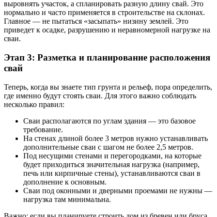
выровнять участок, а спланировать разную длину свай. Это
нормально и часто применяется в строительстве на склонах.
Главное — не пытаться «засыпать» низину землей. Это
приведет к осадке, разрушению и неравномерной нагрузке на
сваи.
Этап 3: Разметка и планирование расположения
свай
Теперь, когда вы знаете тип грунта и рельеф, пора определить,
где именно будут стоять сваи. Для этого важно соблюдать
несколько правил:
Сваи располагаются по углам здания — это базовое
требование.
На стенах длиной более 3 метров нужно устанавливать
дополнительные сваи с шагом не более 2,5 метров.
Под несущими стенами и перегородками, на которые
будет приходиться значительная нагрузка (например,
печь или кирпичные стены), устанавливаются сваи в
дополнение к основным.
Сваи под оконными и дверными проемами не нужны —
нагрузка там минимальна.
Важно: если вы планируете строить дом из бревен или бруса,