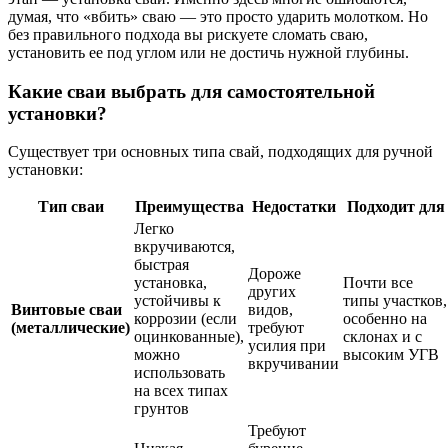
думая, что «вбить» сваю — это просто ударить молотком. Но
без правильного подхода вы рискуете сломать сваю,
установить ее под углом или не достичь нужной глубины.
Какие сваи выбрать для самостоятельной
установки?
Существует три основных типа свай, подходящих для ручной
установки:
Тип сваи
Преимущества
Недостатки
Подходит для
Легко
вкручиваются,
быстрая
Дороже
установка,
Почти все
других
устойчивы к
типы участков,
Винтовые сваи
видов,
коррозии (если
особенно на
(металлические)
требуют
оцинкованные),
склонах и с
усилия при
можно
высоким УГВ
вкручивании
использовать
на всех типах
грунтов
Требуют