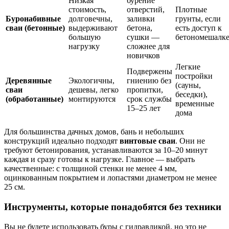
Низкая
бурение
стоимость,
отверстий,
Плотные
Буронабивные
долговечны,
заливки
грунты, если
сваи (бетонные)
выдерживают
бетона,
есть доступ к
большую
сушки —
бетономешалк
нагрузку
сложнее для
новичков
Легкие
Подвержены
постройки
Деревянные
Экологичны,
гниению без
(сауны,
сваи
дешевы, легко
пропитки,
беседки),
(обработанные)
монтируются
срок службы
временные
15–25 лет
дома
Для большинства дачных домов, бань и небольших
конструкций идеально подходят
винтовые сваи
. Они не
требуют бетонирования, устанавливаются за 10–20 минут
каждая и сразу готовы к нагрузке. Главное — выбрать
качественные: с толщиной стенки не менее 4 мм,
оцинкованным покрытием и лопастями диаметром не менее
25 см.
Инструменты, которые понадобятся без техники
Вы не будете использовать буры с гидравликой, но это не