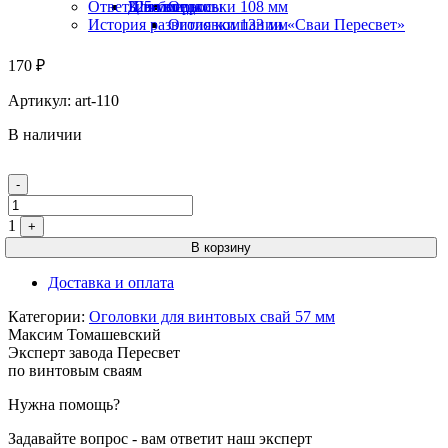
Ответы на вопросы
325 мм
Швеллеры
Для беседки
Оголовки 108 мм
История развития компании «Сваи Пересвет»
Оголовки 133 мм
170
₽
Артикул:
art-110
В наличии
Quantity
-
1
+
В корзину
Доставка и оплата
Категории:
Оголовки для винтовых свай 57 мм
Максим Томашевский
Эксперт завода Пересвет
по винтовым сваям
Нужна помощь?
Задавайте вопрос - вам ответит наш эксперт