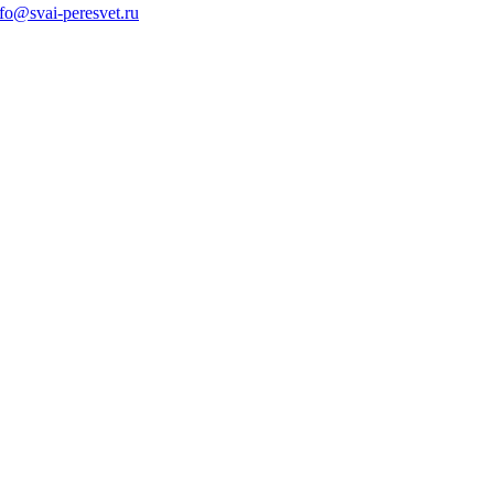
nfo@svai-peresvet.ru