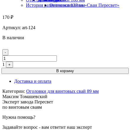
История развития компании «Сваи Пересвет»
Оголовки 133 мм
170
₽
Артикул:
art-124
В наличии
Quantity
-
1
+
В корзину
Доставка и оплата
Категории:
Оголовки для винтовых свай 89 мм
Максим Томашевский
Эксперт завода Пересвет
по винтовым сваям
Нужна помощь?
Задавайте вопрос - вам ответит наш эксперт