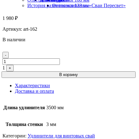
История развития компании «Сваи Пересвет»
Оголовки 133 мм
1 980
₽
Артикул:
art-162
В наличии
Quantity
-
1
+
В корзину
Характеристики
Доставка и оплата
Длина удлинителя
3500 мм
Толщина стенки
3 мм
Категории:
Удлинители для винтовых свай