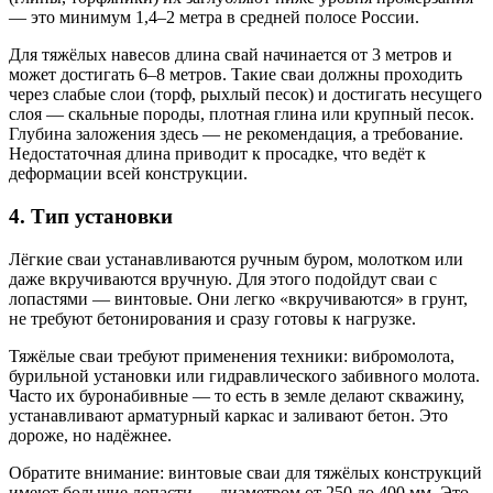
— это минимум 1,4–2 метра в средней полосе России.
Для тяжёлых навесов длина свай начинается от 3 метров и
может достигать 6–8 метров. Такие сваи должны проходить
через слабые слои (торф, рыхлый песок) и достигать несущего
слоя — скальные породы, плотная глина или крупный песок.
Глубина заложения здесь — не рекомендация, а требование.
Недостаточная длина приводит к просадке, что ведёт к
деформации всей конструкции.
4. Тип установки
Лёгкие сваи устанавливаются ручным буром, молотком или
даже вкручиваются вручную. Для этого подойдут сваи с
лопастями — винтовые. Они легко «вкручиваются» в грунт,
не требуют бетонирования и сразу готовы к нагрузке.
Тяжёлые сваи требуют применения техники: вибромолота,
бурильной установки или гидравлического забивного молота.
Часто их буронабивные — то есть в земле делают скважину,
устанавливают арматурный каркас и заливают бетон. Это
дороже, но надёжнее.
Обратите внимание: винтовые сваи для тяжёлых конструкций
имеют большие лопасти — диаметром от 250 до 400 мм. Это