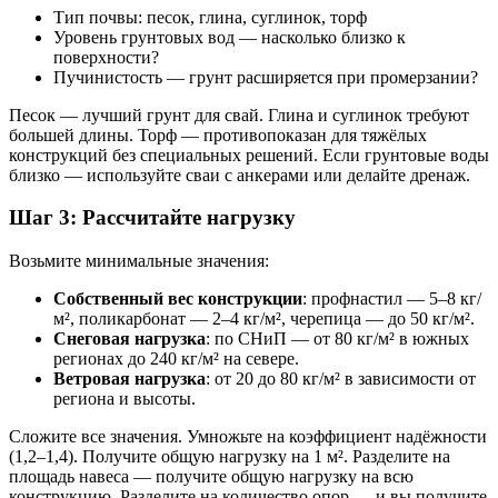
Тип почвы: песок, глина, суглинок, торф
Уровень грунтовых вод — насколько близко к
поверхности?
Пучинистость — грунт расширяется при промерзании?
Песок — лучший грунт для свай. Глина и суглинок требуют
большей длины. Торф — противопоказан для тяжёлых
конструкций без специальных решений. Если грунтовые воды
близко — используйте сваи с анкерами или делайте дренаж.
Шаг 3: Рассчитайте нагрузку
Возьмите минимальные значения:
Собственный вес конструкции
: профнастил — 5–8 кг/
м², поликарбонат — 2–4 кг/м², черепица — до 50 кг/м².
Снеговая нагрузка
: по СНиП — от 80 кг/м² в южных
регионах до 240 кг/м² на севере.
Ветровая нагрузка
: от 20 до 80 кг/м² в зависимости от
региона и высоты.
Сложите все значения. Умножьте на коэффициент надёжности
(1,2–1,4). Получите общую нагрузку на 1 м². Разделите на
площадь навеса — получите общую нагрузку на всю
конструкцию. Разделите на количество опор — и вы получите