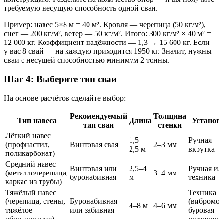
требуемую несущую способность одной сваи.
Пример: навес 5×8 м = 40 м². Кровля — черепица (50 кг/м²),
снег — 200 кг/м², ветер — 50 кг/м². Итого: 300 кг/м² × 40 м² =
12 000 кг. Коэффициент надёжности — 1,3 → 15 600 кг. Если
у вас 8 свай — на каждую приходится 1950 кг. Значит, нужны
сваи с несущей способностью минимум 2 тонны.
Шаг 4: Выберите тип сваи
На основе расчётов сделайте выбор:
Рекомендуемый
Толщина
Тип навеса
Длина
Устано
тип сваи
стенки
Лёгкий навес
1,5–
Ручная
(профнастил,
Винтовая свая
2–3 мм
2,5 м
вкрутка
поликарбонат)
Средний навес
Винтовая или
2,5–4
Ручная и
(металлочерепица,
3–4 мм
буронабивная
м
техника
каркас из трубы)
Тяжёлый навес
Техника
(черепица, стены,
Буронабивная
(вибромо
4–8 м
4–6 мм
тяжёлое
или забивная
буровая
оборудование)
установк