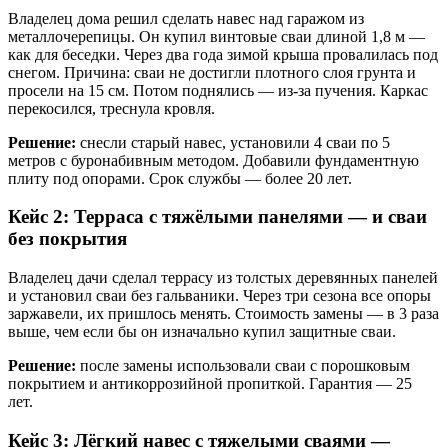
Владелец дома решил сделать навес над гаражом из
металлочерепицы. Он купил винтовые сваи длиной 1,8 м —
как для беседки. Через два года зимой крыша провалилась под
снегом. Причина: сваи не достигли плотного слоя грунта и
просели на 15 см. Потом поднялись — из-за пучения. Каркас
перекосился, треснула кровля.
Решение:
снесли старый навес, установили 4 сваи по 5
метров с буронабивным методом. Добавили фундаментную
плиту под опорами. Срок службы — более 20 лет.
Кейс 2: Терраса с тяжёлыми панелями — и сваи
без покрытия
Владелец дачи сделал террасу из толстых деревянных панелей
и установил сваи без гальваники. Через три сезона все опоры
заржавели, их пришлось менять. Стоимость замены — в 3 раза
выше, чем если бы он изначально купил защитные сваи.
Решение:
после замены использовали сваи с порошковым
покрытием и антикоррозийной пропиткой. Гарантия — 25
лет.
Кейс 3: Лёгкий навес с тяжелыми сваями —