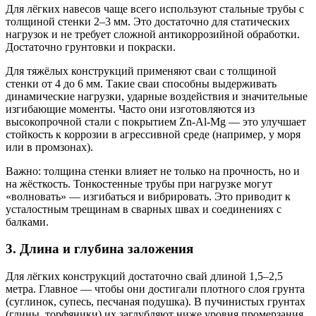
Для лёгких навесов чаще всего используют стальные трубы с
толщиной стенки 2–3 мм. Это достаточно для статических
нагрузок и не требует сложной антикоррозийной обработки.
Достаточно грунтовки и покраски.
Для тяжёлых конструкций применяют сваи с толщиной
стенки от 4 до 6 мм. Такие сваи способны выдерживать
динамические нагрузки, ударные воздействия и значительные
изгибающие моменты. Часто они изготовляются из
высокопрочной стали с покрытием Zn-Al-Mg — это улучшает
стойкость к коррозии в агрессивной среде (например, у моря
или в промзонах).
Важно: толщина стенки влияет не только на прочность, но и
на жёсткость. Тонкостенные трубы при нагрузке могут
«волновать» — изгибаться и вибрировать. Это приводит к
усталостным трещинам в сварных швах и соединениях с
балками.
3. Длина и глубина заложения
Для лёгких конструкций достаточно свай длиной 1,5–2,5
метра. Главное — чтобы они достигали плотного слоя грунта
(суглинок, супесь, песчаная подушка). В пучинистых грунтах
(глины, торфяники) их заглубляют ниже уровня промерзания