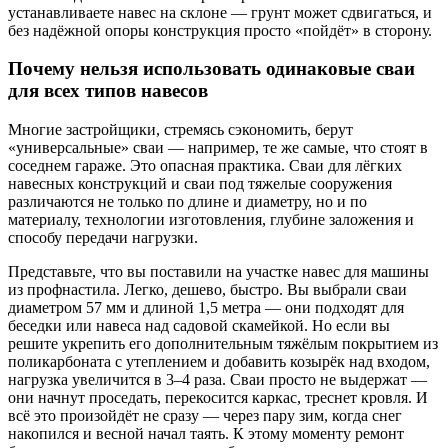
устанавливаете навес на склоне — грунт может сдвигаться, и
без надёжной опоры конструкция просто «пойдёт» в сторону.
Почему нельзя использовать одинаковые сваи
для всех типов навесов
Многие застройщики, стремясь сэкономить, берут
«универсальные» сваи — например, те же самые, что стоят в
соседнем гараже. Это опасная практика. Сваи для лёгких
навесных конструкций и сваи под тяжелые сооружения
различаются не только по длине и диаметру, но и по
материалу, технологии изготовления, глубине заложения и
способу передачи нагрузки.
Представьте, что вы поставили на участке навес для машины
из профнастила. Легко, дешево, быстро. Вы выбрали сваи
диаметром 57 мм и длиной 1,5 метра — они подходят для
беседки или навеса над садовой скамейкой. Но если вы
решите укрепить его дополнительным тяжёлым покрытием из
поликарбоната с утеплением и добавить козырёк над входом,
нагрузка увеличится в 3–4 раза. Сваи просто не выдержат —
они начнут проседать, перекосится каркас, треснет кровля. И
всё это произойдёт не сразу — через пару зим, когда снег
накопился и весной начал таять. К этому моменту ремонт