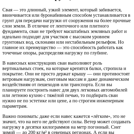
Свая — это длинный, узкий элемент, который забивается,
ввинчивается или буронабивным способом устанавливается в
грунт для передачи нагрузки от сооружения на более прочные
слои земли. В отличие от ленточного или плитного
фундамента, сваи не требуют масштабных земляных работ и
идеально подходят для участков с высоким уровнем
грунтовых вод, склонами или нестабильным рельефом. Но
главное их преимущество — это способность работать как
точечные опоры, распределяя нагрузку по глубине.
В навесных конструкциях сваи выполняют роль
вертикальных стоек, на которые крепятся балки, стропила и
покрытие. Они не просто держат крышу — они противостоят
ветровым нагрузкам, снеговым массам и даже динамическим
воздействиям от пешеходов или транспорта. Если вы
планируете построить навес для двух легковых автомобилей
или летнюю кухню с тяжёлой печью, то подбирать сваи
нужно не по эстетике или цене, а по строгим инженерным
параметрам.
Важно понимать: даже если навес кажется «лёгким», это не
значит, что на него не действуют силы. Ветер может создавать
нагрузку в десятки килограммов на метр погонный. Снег
зимой — до 200 кг/м² в северных регионах. А если вы