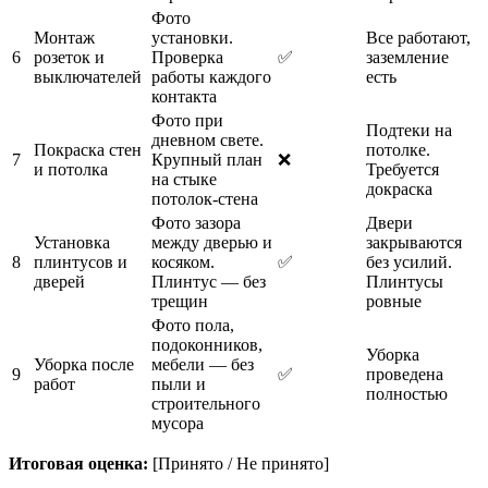
Фото
Монтаж
установки.
Все работают,
6
розеток и
Проверка
✅
заземление
выключателей
работы каждого
есть
контакта
Фото при
Подтеки на
дневном свете.
Покраска стен
потолке.
7
Крупный план
❌
и потолка
Требуется
на стыке
докраска
потолок-стена
Фото зазора
Двери
Установка
между дверью и
закрываются
8
плинтусов и
косяком.
✅
без усилий.
дверей
Плинтус — без
Плинтусы
трещин
ровные
Фото пола,
подоконников,
Уборка
Уборка после
мебели — без
9
✅
проведена
работ
пыли и
полностью
строительного
мусора
Итоговая оценка:
[Принято / Не принято]