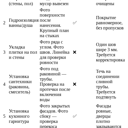
(стены, пол)
мусор вывезен
очищены
Фото
поверхности
Покрытие
Гидроизоляция
после
2
✅
равномерное,
ванны/душа
нанесения.
без пропусков
Крупный план
на стыках
Фото ряда с
Один шов
Укладка
углом. Фото
шире 3 мм.
3
плитки на пол
швов. Линейка
❌
Требуется
и стены
для проверки
корректировка
ровности
Фото под
Течь на
раковиной —
Установка
соединении
трубы.
сантехники
сливной
4
Проверка на
❌
(раковина,
трубы.
протечки после
смеситель)
Требуется
включения
подтянуть
воды
Фото закрытых
Фасады
Установка
фасадов. Фото
ровные,
5
кухонного
сбоку —
✅
дверцы
гарнитура
проверка
плотно
перекоса
закрываются