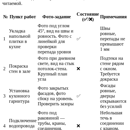
читаемой.
Состояние
№
Пункт работ
Фото-задание
Примечания
(✅/❌)
Фото под углом
Швы
Укладка
45°, вид на швы и
ровные,
напольной
ровность. Фото с
1
✅
перепады не
плитки в
линейкой для
превышают
кухне
проверки
1 мм
перепада уровня
Фото при дневном
Подтеки на
свете, вид на стык
стене рядом
Покраска
2
потолок-стена.
❌
с окном.
стен в зале
Крупный план
Требуется
угла
докраска
Фасады
Фото закрытых
Установка
ровные,
фасадов, фото
3
кухонного
✅
дверцы
сбоку на уровень.
гарнитура
открываются
Проверить зазоры
без усилий
Фото под
Небольшая
раковиной —
течь в
Подключение
трубы, краны,
соединении
4
водопровода
❌
соединения.
с краном.