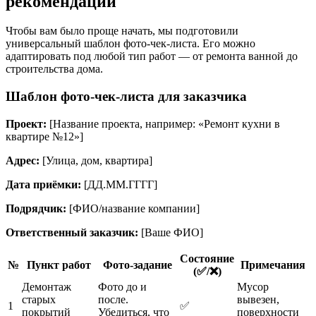
рекомендации
Чтобы вам было проще начать, мы подготовили
универсальный шаблон фото-чек-листа. Его можно
адаптировать под любой тип работ — от ремонта ванной до
строительства дома.
Шаблон фото-чек-листа для заказчика
Проект:
[Название проекта, например: «Ремонт кухни в
квартире №12»]
Адрес:
[Улица, дом, квартира]
Дата приёмки:
[ДД.ММ.ГГГГ]
Подрядчик:
[ФИО/название компании]
Ответственный заказчик:
[Ваше ФИО]
Состояние
№
Пункт работ
Фото-задание
Примечания
(✅/❌)
Демонтаж
Фото до и
Мусор
старых
после.
вывезен,
1
✅
покрытий
Убедиться, что
поверхности