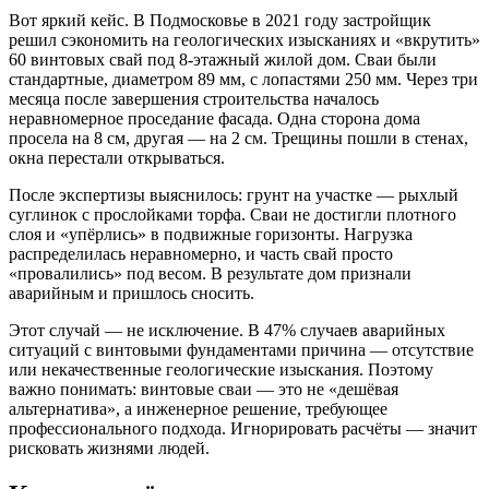
Вот яркий кейс. В Подмосковье в 2021 году застройщик
решил сэкономить на геологических изысканиях и «вкрутить»
60 винтовых свай под 8-этажный жилой дом. Сваи были
стандартные, диаметром 89 мм, с лопастями 250 мм. Через три
месяца после завершения строительства началось
неравномерное проседание фасада. Одна сторона дома
просела на 8 см, другая — на 2 см. Трещины пошли в стенах,
окна перестали открываться.
После экспертизы выяснилось: грунт на участке — рыхлый
суглинок с прослойками торфа. Сваи не достигли плотного
слоя и «упёрлись» в подвижные горизонты. Нагрузка
распределилась неравномерно, и часть свай просто
«провалились» под весом. В результате дом признали
аварийным и пришлось сносить.
Этот случай — не исключение. В 47% случаев аварийных
ситуаций с винтовыми фундаментами причина — отсутствие
или некачественные геологические изыскания. Поэтому
важно понимать: винтовые сваи — это не «дешёвая
альтернатива», а инженерное решение, требующее
профессионального подхода. Игнорировать расчёты — значит
рисковать жизнями людей.