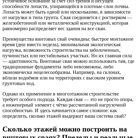
устойчивое основание за счёт сил трения и несущей
способности лопасти, упирающейся в плотные слои почвы.
Лопасть может быть одной или несколькими, в зависимости
от нагрузки и типа грунта. Свая соединяется с ростверком —
железобетонной или металлической конструкцией, которая
равномерно распределяет вес здания на все сваи.
Преимущества винтовых свай очевидны: быстрое монтажное
время (дни вместо недель), минимальная экологическая
нагрузка, возможность строительства на заболоченных,
пучинистых или нестабильных участках. Но их главная сила
— адаптивность. Винтовые сваи можно использовать там, где
традиционные фундаменты либо невозможны, либо
экономически нецелесообразны. Например, на склонах,
вблизи водоёмов или на территориях с высоким уровнем
грунтовых вод.
Однако их применение в многоэтажном строительстве
требует особого подхода. Каждая свая — это не просто опора,
а инженерный элемент с чётко рассчитанной нагрузочной
способностью. И здесь начинается самое сложное: как
определить, сколько этажей выдержит ваша система свай?
Сколько этажей можно построить на
винтовых сваях? Пределы и реальные