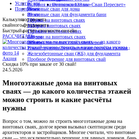
Услуги
57 мм
История развития компании «Сваи Пересвет»
Оголовки 133 мм
Портфолио
76 мм
Винтовые сваи для дома
89 мм
Винтовые сваи для фундамента бани
Калькулятор расчета
108 мм
Терраса на винтовых сваях
свайного фундамента
133 мм
Забор на винтовых сваях
Быстрый расчет стоимости онлайн
159 мм
Гараж на винтовых сваях
РАССЧИТАТЬ
219 мм
Беседки на винтовых сваях
325 мм
Обвязка винтовых свай швеллером
Реконструкция фундамента винтовыми сваями
Железобетонные сваи (ЖБ) для фундамента
Акция
Пробное бурение для винтовых свай
Скидка 10% при заказе от 30 свай!
24.5.2026
Многоэтажные дома на винтовых
сваях — до какого количества этажей
можно строить и какие расчёты
нужны
Вопрос о том, можно ли строить многоэтажные дома на
винтовых сваях, долгое время вызывал скептицизм среди
архитекторов и застройщиков. Многие считали, что винтовые
сваи — это исключительно решение для дачных домиков, бань