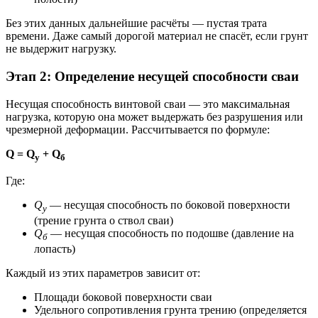
Без этих данных дальнейшие расчёты — пустая трата
времени. Даже самый дорогой материал не спасёт, если грунт
не выдержит нагрузку.
Этап 2: Определение несущей способности сваи
Несущая способность винтовой сваи — это максимальная
нагрузка, которую она может выдержать без разрушения или
чрезмерной деформации. Рассчитывается по формуле:
Q = Q
+ Q
у
б
Где:
Q
— несущая способность по боковой поверхности
у
(трение грунта о ствол сваи)
Q
— несущая способность по подошве (давление на
б
лопасть)
Каждый из этих параметров зависит от:
Площади боковой поверхности сваи
Удельного сопротивления грунта трению (определяется