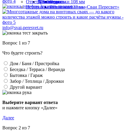
Ответы на вопросы
325 мм
Швеллеры
Для беседки
Оголовки 108 мм
Заказать звонок
История развития компании «Сваи Пересвет»
Оголовки 133 мм
info@svai-peresvet.ru
Вопрос 1 из 7
Что будете строить?
Дом / Баня / Пристройка
Беседка / Терраса / Веранда
Бытовка / Гараж
Забор / Теплица / Дорожки
Другой вариант
Выберите вариант ответа
и нажмите кнопку «Далее»
Далее
Вопрос 2 из 7