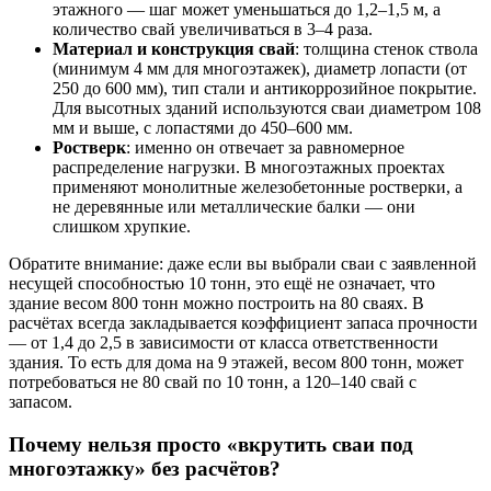
этажного — шаг может уменьшаться до 1,2–1,5 м, а
количество свай увеличиваться в 3–4 раза.
Материал и конструкция свай
: толщина стенок ствола
(минимум 4 мм для многоэтажек), диаметр лопасти (от
250 до 600 мм), тип стали и антикоррозийное покрытие.
Для высотных зданий используются сваи диаметром 108
мм и выше, с лопастями до 450–600 мм.
Ростверк
: именно он отвечает за равномерное
распределение нагрузки. В многоэтажных проектах
применяют монолитные железобетонные ростверки, а
не деревянные или металлические балки — они
слишком хрупкие.
Обратите внимание: даже если вы выбрали сваи с заявленной
несущей способностью 10 тонн, это ещё не означает, что
здание весом 800 тонн можно построить на 80 сваях. В
расчётах всегда закладывается коэффициент запаса прочности
— от 1,4 до 2,5 в зависимости от класса ответственности
здания. То есть для дома на 9 этажей, весом 800 тонн, может
потребоваться не 80 свай по 10 тонн, а 120–140 свай с
запасом.
Почему нельзя просто «вкрутить сваи под
многоэтажку» без расчётов?