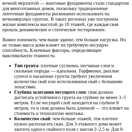
вечной мерзлотой — винтовые фундаменты стали стандартом
для многоэтажных домов, поскольку традиционные
ленточные фундаменты рискованно использовать на
вечномерзлых грунтах. В таких регионах уже построены
жилые комплексы высотой до 10 этажей, где каждая свая
прошла динамическое и статическое тестирование.
Важно понимать: чем выше здание, тем больше нагрузка. Но
не только масса дома влияет на требуемую несущую
способность. Ключевые факторы, определяющие
максимальную этажность:
Тип грунта
: плотные суглинки, песчаные слои и
скальные породы — идеальны. Торфяники, рыхлые
супеси и насыпные грунты требуют увеличения
количества свай или использования свай с большими
лопастями.
Глубина залегания несущего слоя
: свая должна
достигать устойчивого грунта на глубине не менее 3–5
метров. Если несущий слой находится на глубине 8
метров, то и свая должна быть длинной — это влияет на
стоимость и технологию монтажа.
Количество свай
: чем больше этажей, тем плотнее
нужно располагать сваи. Для 3-этажного дома может
хватить одного свайного поля с шагом 2–2,5 м. Для 9-