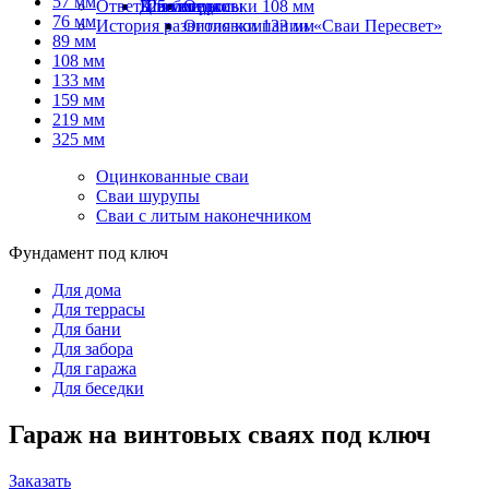
57 мм
Ответы на вопросы
325 мм
Швеллеры
Для беседки
Оголовки 108 мм
76 мм
История развития компании «Сваи Пересвет»
Оголовки 133 мм
89 мм
108 мм
133 мм
159 мм
219 мм
325 мм
Оцинкованные сваи
Сваи шурупы
Сваи с литым наконечником
Фундамент под ключ
Для дома
Для террасы
Для бани
Для забора
Для гаража
Для беседки
Гараж на винтовых сваях под ключ
Заказать