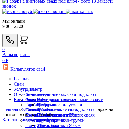
Заказать
звонок
Мы онлайн
9.00 - 22.00
0
Ваша корзина
0
₽
Калькулятор свай
Главная
Сваи
Услуги
Диаметр
О компании
Комплектующие
Установка винтовых свай под ключ
57 мм
Контакты
Строение
Ремонт фундамента винтовыми сваями
Акции
76 мм
Балки двутавровые
Пробное бурение
Гарантии
89 мм
Металлические уголки
Для дома
Главная /
Установка винтовых свай под ключ /
Гараж на
Навесы на винтовых сваях
Статьи
108 мм
Оголовки
Для бани
винтовых сваях под ключ
Дачные домики на винтовых сваях
Госты
133 мм
Профильные трубы
Для террасы
Оголовки 57 мм
Каталог винтовых свай
Мангалы
Отзывы
159 мм
Термоусадочные трубки
Для забора
Оголовки 76 мм
Портфолио
219 мм
Удлинители
Для гаража
Оголовки 89 мм