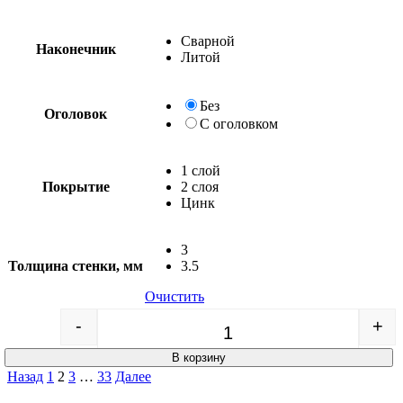
Сварной
Наконечник
Литой
Без
Оголовок
С оголовком
1 слой
Покрытие
2 слоя
Цинк
3
Толщина стенки, мм
3.5
Очистить
-
+
Quantity
В корзину
Пагинация
Назад
1
2
3
…
33
Далее